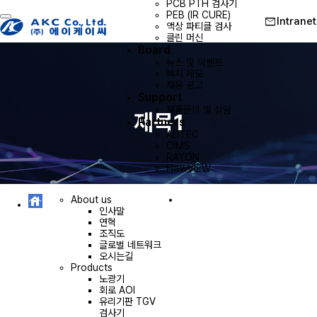
PCB PTH 검사기
PEB (IR CURE)
mail
Intranet
Toggle navigation
액상 파티클 검사
클린 머신
Board
뉴스 및 이벤트
복지 제도
채용 공고
Support
제품문의 및 상담
제목1
Partners
ADTEC
CIMS
RAYON
FlowVIEW
About us
인사말
연혁
조직도
글로벌 네트워크
오시는길
Products
노광기
회로 AOI
유리기판 TGV
검사기